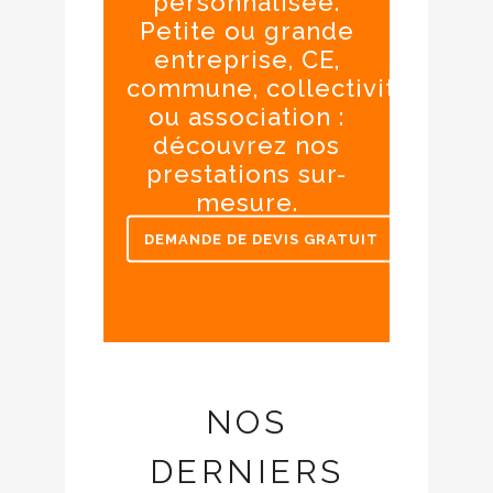
personnalisée.
Petite ou grande
entreprise, CE,
commune, collectivité
ou association :
découvrez nos
prestations sur-
mesure.
DEMANDE DE DEVIS GRATUIT
NOS
DERNIERS